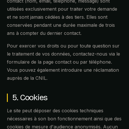
contact (nom, email, téléphone, message) sont
Vous pouvez à tout moment configurer votre navigateur pour refuser
utilisées exclusivement pour traiter votre demande
dépôt.
et ne sont jamais cédées à des tiers. Elles sont
conservées pendant une durée maximale de trois
Sécurité des données
ans à compter du dernier contact.
Nous mettons en œuvre toutes les mesures techniques et organisati
Pour exercer vos droits ou pour toute question sur
transmissions (HTTPS), contrôle des accès, sauvegardes régulière
le traitement de vos données, contactez-nous via le
En cas de violation susceptible de présenter un risque pour vos dro
formulaire de la page contact ou par téléphone.
vous en informer dans les meilleurs délais conformément au RGPD.
Vous pouvez également introduire une réclamation
auprès de la CNIL.
Modifications de la politique
Agencepourlepicard se réserve le droit de modifier cette politique 
5. Cookies
publiée sur cette page avec sa date d'effet.
Dernière mise à jour : avril 2026.
Le site peut déposer des cookies techniques
nécessaires à son bon fonctionnement ainsi que des
cookies de mesure d'audience anonymisés. Aucun