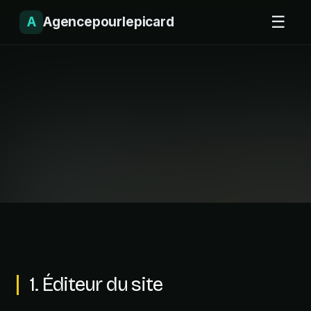
☰
A
Agencepourlepicard
Politique de confiden
Préambule
Agencepourlepicard attache une grande importance à la protectio
politique décrit comment nous collectons, utilisons et protégeons l
via ce site.
1. Éditeur du site
En naviguant sur ce site, vous acceptez les pratiques décrites dans
Règlement Général sur la Protection des Données (RGPD - UE 2016/67