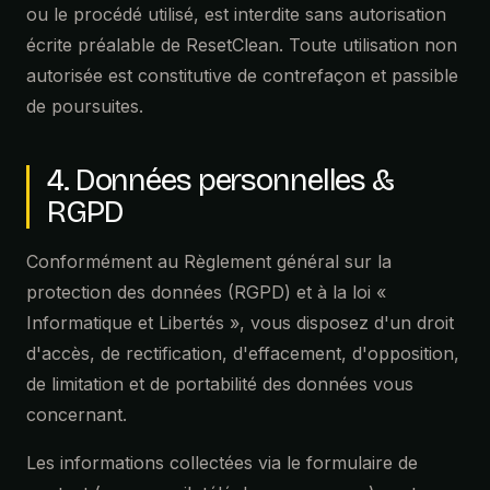
Destinataires des données
ou le procédé utilisé, est interdite sans autorisation
écrite préalable de ResetClean. Toute utilisation non
Vos données sont destinées exclusivement à Agencepourlepicard e
ou cédées à des tiers à des fins commerciales.
autorisée est constitutive de contrefaçon et passible
de poursuites.
Elles peuvent être transmises à des prestataires techniques (héberge
de la prestation, sous notre contrôle.
4. Données personnelles &
Vos droits RGPD
RGPD
Vous disposez des droits suivants : accès, rectification, effacement, l
Conformément au Règlement général sur la
opposition, retrait du consentement à tout moment.
protection des données (RGPD) et à la loi «
Pour exercer ces droits, contactez-nous à :
contact@agencepourlep
Informatique et Libertés », vous disposez d'un droit
En cas de réponse insatisfaisante, vous pouvez introduire une récl
d'accès, de rectification, d'effacement, d'opposition,
de limitation et de portabilité des données vous
Cookies
concernant.
Notre site utilise uniquement des cookies techniques nécessaires 
Les informations collectées via le formulaire de
préférences). Aucun cookie publicitaire ou de tracking marketing 