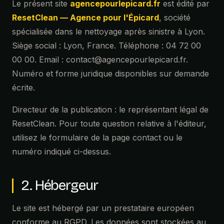
Le présent site
agencepourlepicard.fr
est édité par
du 6 janvier 1978 modifiée.
ResetClean — Agence pour l'Épicard
, société
spécialisée dans le nettoyage après sinistre à Lyon.
Responsable du traitement
Siège social : Lyon, France. Téléphone : 04 72 00
00 00. Email :
contact@agencepourlepicard.fr
.
Le responsable du traitement des données personnelles collectées 
Numéro et forme juridique disponibles sur demande
Pour toute question relative à vos données personnelles, contactez
écrite.
contact@agencepourlepicard.fr
Directeur de la publication : le représentant légal de
Données collectées
ResetClean. Pour toute question relative à l'éditeur,
utilisez le formulaire de la page contact ou le
Nous collectons uniquement les données que vous nous fournissez v
numéro indiqué ci-dessus.
contact, les échanges email ou téléphone, ou l'inscription à une éve
Données collectées : nom, prénom, adresse email, numéro de télép
information communiquée dans le message.
2. Hébergeur
Le site est hébergé par un prestataire européen
Finalités du traitement
conforme au RGPD. Les données sont stockées au