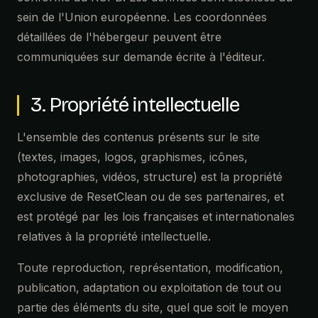
Vos données sont traitées pour répondre à vos demandes d'informat
sein de l'Union européenne. Les coordonnées
intervention, vous tenir informé du suivi, respecter nos obligations l
détaillées de l'hébergeur peuvent être
services.
communiquées sur demande écrite à l'éditeur.
Base légale du traitement
3. Propriété intellectuelle
Le traitement repose sur votre consentement explicite, l'exécution
précontractuelles, le respect d'obligations légales (facturation, compt
L'ensemble des contenus présents sur le site
Agencepourlepicard (amélioration des services, prévention de la f
(textes, images, logos, graphismes, icônes,
photographies, vidéos, structure) est la propriété
Durée de conservation
exclusive de ResetClean ou de ses partenaires, et
est protégé par les lois françaises et internationales
Les données collectées via le formulaire de contact sont conservé
relatives à la propriété intellectuelle.
échange.
Les données liées à une prestation effective sont conservées 10 an
Toute reproduction, représentation, modification,
comptables et fiscales.
publication, adaptation ou exploitation de tout ou
partie des éléments du site, quel que soit le moyen